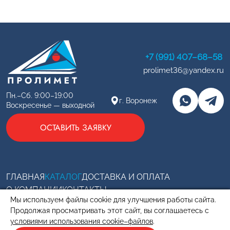
+7 (991) 407–68–58
prolimet36@yandex.ru
Пн.–Сб. 9:00–19:00
г. Воронеж
Воскресенье — выходной
ОСТАВИТЬ ЗАЯВКУ
ГЛАВНАЯ
КАТАЛОГ
ДОСТАВКА И ОПЛАТА
О КОМПАНИИ
КОНТАКТЫ
Мы используем файлы cookie для улучшения работы сайта.
Copyright ©
«ПРОЛИМЕТ», 2026
Продолжая просматривать этот сайт, вы соглашаетесь с
Создание и продвижение сайтов
Team-B
условиями использования cookie–файлов
.
Правила использования сайта