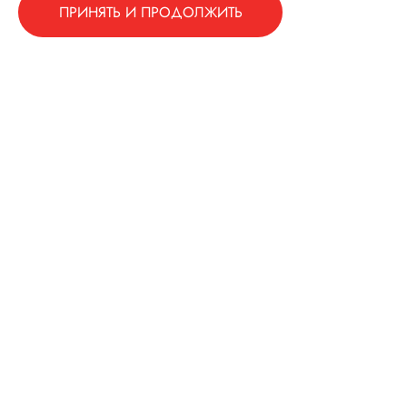
ПРИНЯТЬ И ПРОДОЛЖИТЬ
+7 (991) 407–68–58
prolimet36@yandex.ru
Пн.–Сб. 9:00–19:00
г. Воронеж
Воскресенье — выходной
ОСТАВИТЬ ЗАЯВКУ