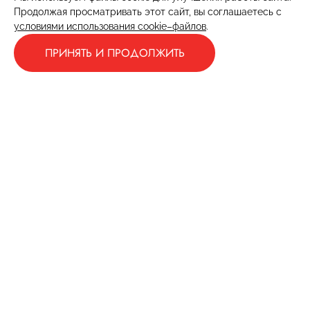
Продолжая просматривать этот сайт, вы соглашаетесь с
условиями использования cookie–файлов
.
ПРИНЯТЬ И ПРОДОЛЖИТЬ
+7 (991) 407–68–58
prolimet36@yandex.ru
Пн.–Сб. 9:00–19:00
г. Воронеж
Воскресенье — выходной